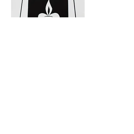
MARIA
Esgotado
Cosme e Damião
Esgotado