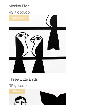
Menina Flor
Preço
R$ 3.000,00
Novidade
Three Little Birds
Preço
R$ 900,00
Ultimo